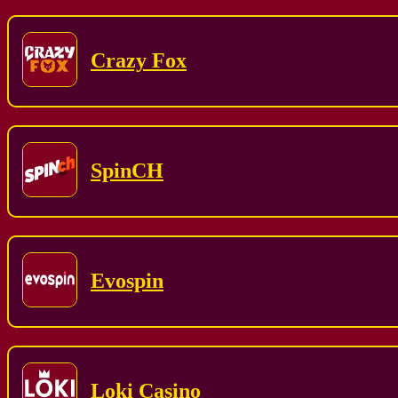
Crazy Fox
SpinCH
Evospin
Loki Casino