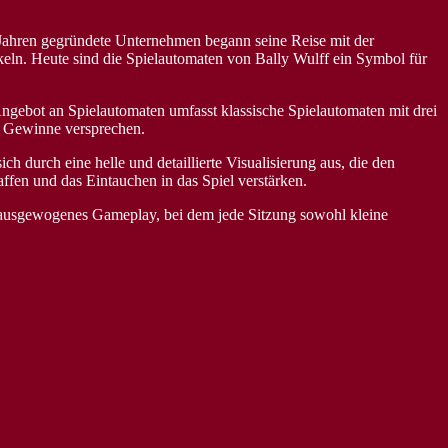
r Jahren gegründete Unternehmen begann seine Reise mit der
eln. Heute sind die Spielautomaten von Bally Wulff ein Symbol für
ngebot an Spielautomaten umfasst klassische Spielautomaten mit drei
ße Gewinne versprechen.
h durch eine helle und detaillierte Visualisierung aus, die den
affen und das Eintauchen in das Spiel verstärken.
n ausgewogenes Gameplay, bei dem jede Sitzung sowohl kleine