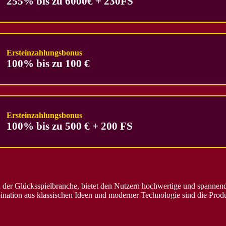
255% bis zu 6000€ + 230FS
Ersteinzahlungsbonus
100% bis zu 100 €
Ersteinzahlungsbonus
100% bis zu 500 € + 200 FS
der Glücksspielbranche, bietet den Nutzern hochwertige und spannende
tion aus klassischen Ideen und moderner Technologie sind die Produk