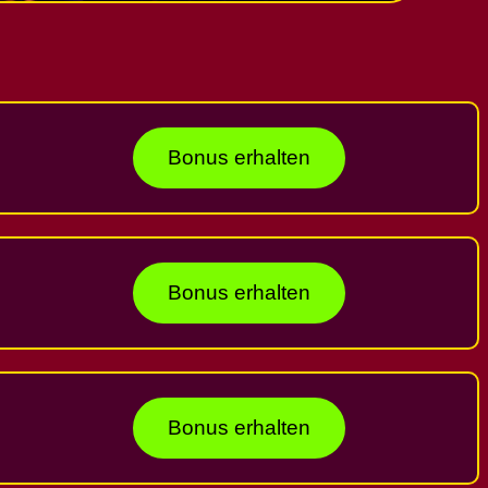
Bonus erhalten
Bonus erhalten
Bonus erhalten