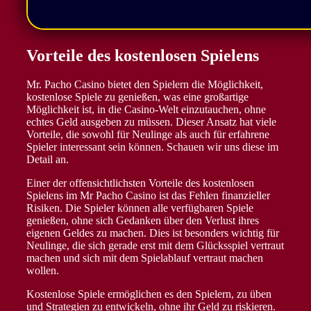
Vorteile des kostenlosen Spielens
Mr. Pacho Casino bietet den Spielern die Möglichkeit,
kostenlose Spiele zu genießen, was eine großartige
Möglichkeit ist, in die Casino-Welt einzutauchen, ohne
echtes Geld ausgeben zu müssen. Dieser Ansatz hat viele
Vorteile, die sowohl für Neulinge als auch für erfahrene
Spieler interessant sein können. Schauen wir uns diese im
Detail an.
Einer der offensichtlichsten Vorteile des kostenlosen
Spielens im Mr Pacho Casino ist das Fehlen finanzieller
Risiken. Die Spieler können alle verfügbaren Spiele
genießen, ohne sich Gedanken über den Verlust ihres
eigenen Geldes zu machen. Dies ist besonders wichtig für
Neulinge, die sich gerade erst mit dem Glücksspiel vertraut
machen und sich mit dem Spielablauf vertraut machen
wollen.
Kostenlose Spiele ermöglichen es den Spielern, zu üben
und Strategien zu entwickeln, ohne ihr Geld zu riskieren.