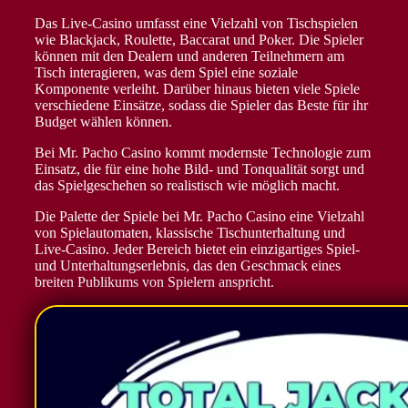
Das Live-Casino umfasst eine Vielzahl von Tischspielen
wie Blackjack, Roulette, Baccarat und Poker. Die Spieler
können mit den Dealern und anderen Teilnehmern am
Tisch interagieren, was dem Spiel eine soziale
Komponente verleiht. Darüber hinaus bieten viele Spiele
verschiedene Einsätze, sodass die Spieler das Beste für ihr
Budget wählen können.
Bei Mr. Pacho Casino kommt modernste Technologie zum
Einsatz, die für eine hohe Bild- und Tonqualität sorgt und
das Spielgeschehen so realistisch wie möglich macht.
Die Palette der Spiele bei Mr. Pacho Casino eine Vielzahl
von Spielautomaten, klassische Tischunterhaltung und
Live-Casino. Jeder Bereich bietet ein einzigartiges Spiel-
und Unterhaltungserlebnis, das den Geschmack eines
breiten Publikums von Spielern anspricht.