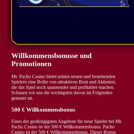
Willkommensbonusse und
Promotionen
Mr. Pacho Casino bietet seinen neuen und bestehenden
Spielern eine Reihe von attraktiven Boni und Aktionen,
die das Spiel noch spannender und profitabler machen.
Schauen wir uns die wichtigsten davon im Folgenden
genauer an.
500 € Willkommensbonus
Eines der großzügigsten Angebote für neue Spieler bei Mr.
Pacho Casino ist der 500 € Willkommensbonus. Pacho
Casino ist der 500 € Willkommensbonus. Dieser Bonus