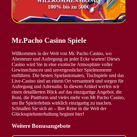
WILLKOMMENSBONUS
100% bis zu 500€
Mr.Pacho Casino Spiele
Willkommen in der Welt von Mr. Pacho Casino, wo
Abenteuer und Aufregung an jeder Ecke warten! Dieses
Casino wird Sie in eine exotische Atmosphäre voller
Gewinnchancen und unvergesslicher Spielmomente
entführen. Die besten Spielautomaten, Tischspiele und das
Live-Casino sind an einem Ort versammelt und sorgen für
Aufregung und Adrenalin. In diesem Artikel werfen wir
einen detaillierten Blick auf das einzigartige Angebot, die
Boni, die Plattform und vieles mehr von Mr Pacho Casino,
um Ihr Spielerlebnis wirklich einzigartig zu machen.
Schnallen Sie sich an – Ihre Reise in die Welt der
Glücksspielunterhaltung beginnt hier!
Weitere Bonusangebote