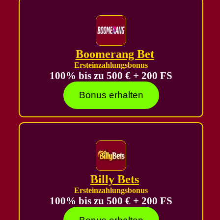
Boomerang Bet
Ersteinzahlungsbonus
100% bis zu 500 € + 200 FS
Bonus erhalten
Billy Bets
Ersteinzahlungsbonus
100% bis zu 500 € + 200 FS