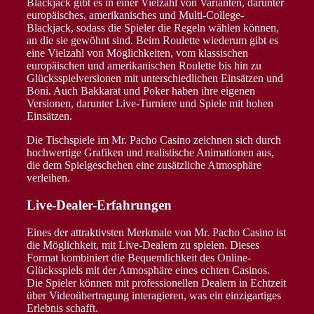
Blackjack gibt es in einer Vielzahl von Varianten, darunter
europäisches, amerikanisches und Multi-College-
Blackjack, sodass die Spieler die Regeln wählen können,
an die sie gewöhnt sind. Beim Roulette wiederum gibt es
eine Vielzahl von Möglichkeiten, vom klassischen
europäischen und amerikanischen Roulette bis hin zu
Glücksspielversionen mit unterschiedlichen Einsätzen und
Boni. Auch Bakkarat und Poker haben ihre eigenen
Versionen, darunter Live-Turniere und Spiele mit hohen
Einsätzen.
Die Tischspiele im Mr. Pacho Casino zeichnen sich durch
hochwertige Grafiken und realistische Animationen aus,
die dem Spielgeschehen eine zusätzliche Atmosphäre
verleihen.
Live-Dealer-Erfahrungen
Eines der attraktivsten Merkmale von Mr. Pacho Casino ist
die Möglichkeit, mit Live-Dealern zu spielen. Dieses
Format kombiniert die Bequemlichkeit des Online-
Glücksspiels mit der Atmosphäre eines echten Casinos.
Die Spieler können mit professionellen Dealern in Echtzeit
über Videoübertragung interagieren, was ein einzigartiges
Erlebnis schafft.